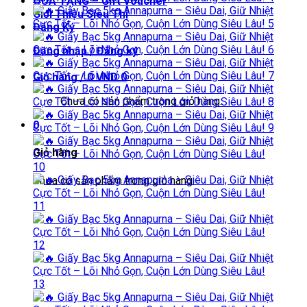
QUÀ TẶNG – Gift Voucher
Giới Thiệu Siêu Thị
Đăng Ký
Đăng nhập / Đăng ký
Giỏ hàng /
0
VND
0
Chưa có sản phẩm trong giỏ hàng.
0
Giỏ hàng
Chưa có sản phẩm trong giỏ hàng.