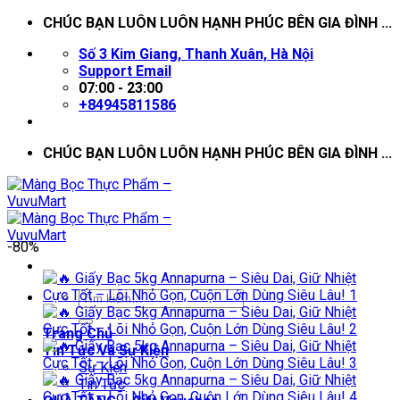
Skip
CHÚC BẠN LUÔN LUÔN HẠNH PHÚC BÊN GIA ĐÌNH ...
to
Số 3 Kim Giang, Thanh Xuân, Hà Nội
content
Support Email
07:00 - 23:00
+84945811586
CHÚC BẠN LUÔN LUÔN HẠNH PHÚC BÊN GIA ĐÌNH ...
-80%
Trang Chủ
Tin Tức Và Sự Kiện
Sự Kiện
Tin Tức