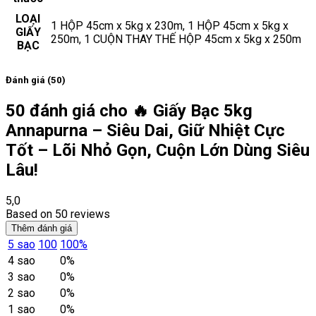
LOẠI
1 HỘP 45cm x 5kg x 230m, 1 HỘP 45cm x 5kg x
GIẤY
250m, 1 CUỘN THAY THẾ HỘP 45cm x 5kg x 250m
BẠC
Đánh giá (50)
50 đánh giá cho
🔥 Giấy Bạc 5kg
Annapurna – Siêu Dai, Giữ Nhiệt Cực
Tốt – Lõi Nhỏ Gọn, Cuộn Lớn Dùng Siêu
Lâu!
5,0
Based on 50 reviews
Thêm đánh giá
5 sao
100
100%
4 sao
0%
3 sao
0%
2 sao
0%
1 sao
0%