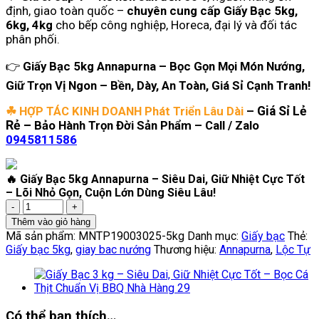
định, giao toàn quốc –
chuyên cung cấp Giấy Bạc 5kg,
6kg, 4kg
cho bếp công nghiệp, Horeca, đại lý và đối tác
phân phối.
👉
Giấy Bạc 5kg Annapurna – Bọc Gọn Mọi Món Nướng,
Giữ Trọn Vị Ngon – Bền, Dày, An Toàn, Giá Sỉ Cạnh Tranh!
☘ HỢP TÁC KINH DOANH Phát Triển Lâu Dài
–
Giá Sỉ Lẻ
Rẻ –
Bảo Hành Trọn Đời Sản Phẩm –
Call / Zalo
0945811586
🔥 Giấy Bạc 5kg Annapurna – Siêu Dai, Giữ Nhiệt Cực Tốt
– Lõi Nhỏ Gọn, Cuộn Lớn Dùng Siêu Lâu!
🔥
Giấy
Thêm vào giỏ hàng
Bạc
Mã sản phẩm:
MNTP19003025-5kg
Danh mục:
Giấy bạc
Thẻ:
5kg
Giấy bạc 5kg
,
giay bac nướng
Thương hiệu:
Annapurna
,
Lộc Tự
Annapurna
–
Siêu
Dai,
Giữ
Có thể bạn thích…