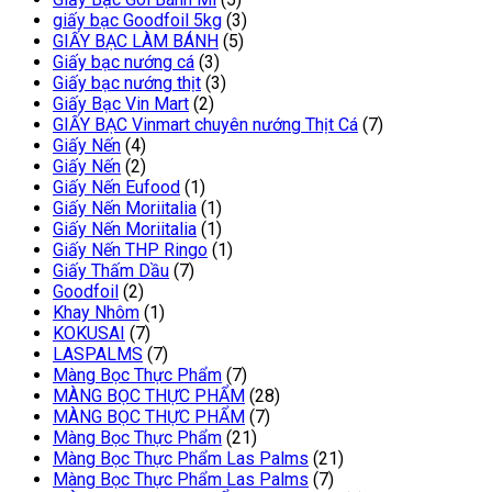
giấy bạc Goodfoil 5kg
(3)
GIẤY BẠC LÀM BÁNH
(5)
Giấy bạc nướng cá
(3)
Giấy bạc nướng thịt
(3)
Giấy Bạc Vin Mart
(2)
GIẤY BẠC Vinmart chuyên nướng Thịt Cá
(7)
Giấy Nến
(4)
Giấy Nến
(2)
Giấy Nến Eufood
(1)
Giấy Nến Moriitalia
(1)
Giấy Nến Moriitalia
(1)
Giấy Nến THP Ringo
(1)
Giấy Thấm Dầu
(7)
Goodfoil
(2)
Khay Nhôm
(1)
KOKUSAI
(7)
LASPALMS
(7)
Màng Bọc Thực Phẩm
(7)
MÀNG BỌC THỰC PHẨM
(28)
MÀNG BỌC THỰC PHẨM
(7)
Màng Bọc Thực Phẩm
(21)
Màng Bọc Thực Phẩm Las Palms
(21)
Màng Bọc Thực Phẩm Las Palms
(7)