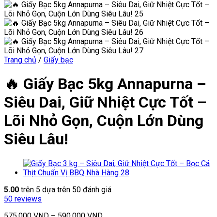
Trang chủ
/
Giấy bạc
🔥 Giấy Bạc 5kg Annapurna –
Siêu Dai, Giữ Nhiệt Cực Tốt –
Lõi Nhỏ Gọn, Cuộn Lớn Dùng
Siêu Lâu!
5.00
trên 5 dựa trên
50
đánh giá
50
reviews
575,000
VND
–
590,000
VND