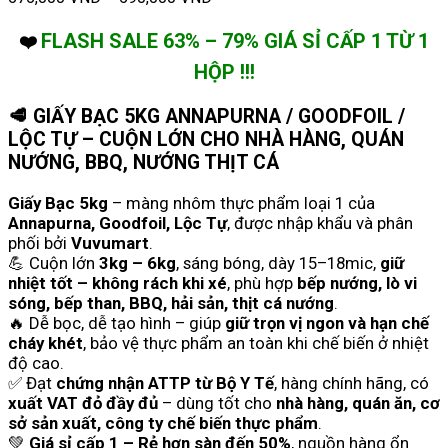
FLASH SALE 63% – 79% GIÁ SỈ CẤP 1 TỪ 1
❤️
HỘP !!!
🥩
GIẤY BẠC 5KG ANNAPURNA / GOODFOIL /
LỘC TỰ – CUỘN LỚN CHO NHÀ HÀNG, QUÁN
NƯỚNG, BBQ, NƯỚNG THỊT CÁ
Giấy Bạc 5kg
– màng nhôm thực phẩm loại 1 của
Annapurna, Goodfoil, Lộc Tự
, được nhập khẩu và phân
phối bởi
Vuvumart
.
💪 Cuộn lớn
3kg – 6kg
, sáng bóng, dày 15–18mic,
giữ
nhiệt tốt – không rách khi xé
, phù hợp
bếp nướng, lò vi
sóng, bếp than, BBQ, hải sản, thịt cá nướng
.
🔥 Dễ bọc, dễ tạo hình – giúp
giữ trọn vị ngon và hạn chế
cháy khét
, bảo vệ thực phẩm an toàn khi chế biến ở nhiệt
độ cao.
✅ Đạt
chứng nhận ATTP từ Bộ Y Tế
, hàng chính hãng, có
xuất VAT đỏ đầy đủ
– dùng tốt cho
nhà hàng, quán ăn, cơ
sở sản xuất, công ty chế biến thực phẩm
.
💚
Giá sỉ cấp 1 – Rẻ hơn sàn đến 50%
, nguồn hàng ổn