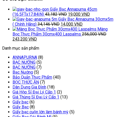
Nhiệt
Cực
Giấy Bạc Annapurna 45cm
Tốt
Giá
Giá
(16.5FTx17.84IN)
43,182
VND
19,000
VND
–
gốc
hiện
Giấy Bạc Annapurna 30cmx5m
Lõi
Giá
là:
Giá
tại
( Chính Hãng)
34,146
VND
14,000
VND
Nhỏ
gốc
43,182 VND.
hiện
là:
Màng
Gọn,
là:
tại
19,000 VND.
Bọc Thực Phẩm 30cmx400 Laspalms
256,000
VND
Cuộn
Giá
Giá
34,146 VND.
là:
243,200
VND
Lớn
gốc
hiện
14,000 VND.
Dùng
Danh mục sản phẩm
là:
tại
Siêu
256,000 VND.
là:
ANNAPURNA
(8)
Lâu!
243,200 VND.
BẠC NƯỚNG
(5)
số
BẠC NƯỚNG
(7)
lượng
Bạc Nướng
(5)
Bảo Quản Thực Phẩm
(40)
BỌC THỨC ĂN
(7)
Dân Dụng Gia Đình
(18)
Giá Hộp Sỉ Đại Lý Cấp 1
(2)
Giá Thùng Sỉ Đại Lý Cấp 1
(13)
Giấy bạc
(6)
Giấy Bạc
(8)
Giấy bạc cuộn lớn làm bánh mỳ
(5)
Giấy Bạc Gói Bánh Mì
(5)