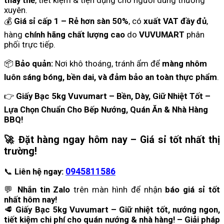
thay thế
, tiết kiệm & tiện dụng cho người dùng thường
xuyên.
💰
Giá sỉ cấp 1 – Rẻ hơn sàn 50%
, có
xuất VAT đầy đủ
,
hàng
chính hãng chất lượng cao
do
VUVUMART
phân
phối trực tiếp.
📦
Bảo quản:
Nơi khô thoáng, tránh ẩm để
màng nhôm
luôn sáng bóng, bền dai, và đảm bảo an toàn thực phẩm
.
👉
Giấy Bạc 5kg Vuvumart – Bền, Dày, Giữ Nhiệt Tốt –
Lựa Chọn Chuẩn Cho Bếp Nướng, Quán Ăn & Nhà Hàng
BBQ!
🚀
Đặt hàng ngay hôm nay – Giá sỉ tốt nhất thị
trường!
📞
Liên hệ ngay:
0945811586
💬
Nhắn tin Zalo
trên màn hình để nhận
báo giá sỉ tốt
nhất hôm nay!
🥩
Giấy Bạc 5kg Vuvumart – Giữ nhiệt tốt, nướng ngon,
tiết kiệm chi phí cho quán nướng & nhà hàng!
– Giải pháp