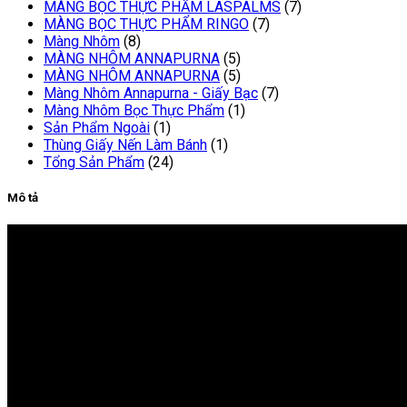
MÀNG BỌC THỰC PHẨM LASPALMS
(7)
MÀNG BỌC THỰC PHẨM RINGO
(7)
Màng Nhôm
(8)
MÀNG NHÔM ANNAPURNA
(5)
MÀNG NHÔM ANNAPURNA
(5)
Màng Nhôm Annapurna - Giấy Bạc
(7)
Màng Nhôm Bọc Thực Phẩm
(1)
Sản Phẩm Ngoài
(1)
Thùng Giấy Nến Làm Bánh
(1)
Tổng Sản Phẩm
(24)
Mô tả