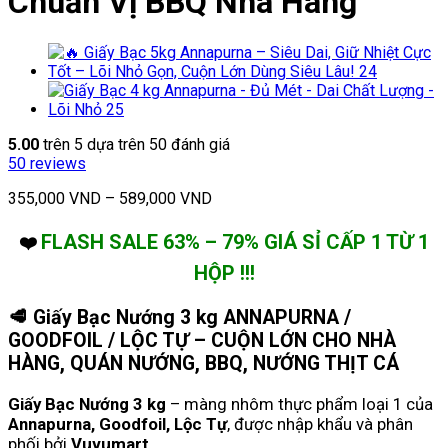
Chuẩn Vị BBQ Nhà Hàng
5.00
trên 5 dựa trên
50
đánh giá
50
reviews
355,000
VND
–
589,000
VND
FLASH SALE 63% – 79% GIÁ SỈ CẤP 1 TỪ 1
❤️
HỘP !!!
🥩
Giấy Bạc Nướng 3 kg ANNAPURNA /
GOODFOIL / LỘC TỰ – CUỘN LỚN CHO NHÀ
HÀNG, QUÁN NƯỚNG, BBQ, NƯỚNG THỊT CÁ
Giấy Bạc Nướng 3 kg
– màng nhôm thực phẩm loại 1 của
Annapurna, Goodfoil, Lộc Tự
, được nhập khẩu và phân
phối bởi
Vuvumart
.