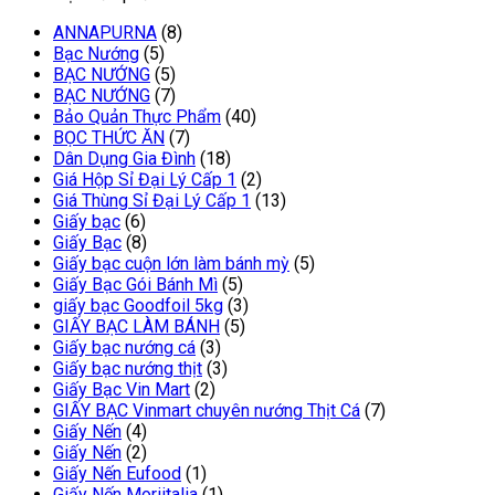
43,182 VND.
là:
ANNAPURNA
(8)
19,000 VND.
Bạc Nướng
(5)
BẠC NƯỚNG
(5)
BẠC NƯỚNG
(7)
Bảo Quản Thực Phẩm
(40)
BỌC THỨC ĂN
(7)
Dân Dụng Gia Đình
(18)
Giá Hộp Sỉ Đại Lý Cấp 1
(2)
Giá Thùng Sỉ Đại Lý Cấp 1
(13)
Giấy bạc
(6)
Giấy Bạc
(8)
Giấy bạc cuộn lớn làm bánh mỳ
(5)
Giấy Bạc Gói Bánh Mì
(5)
giấy bạc Goodfoil 5kg
(3)
GIẤY BẠC LÀM BÁNH
(5)
Giấy bạc nướng cá
(3)
Giấy bạc nướng thịt
(3)
Giấy Bạc Vin Mart
(2)
GIẤY BẠC Vinmart chuyên nướng Thịt Cá
(7)
Giấy Nến
(4)
Giấy Nến
(2)
Giấy Nến Eufood
(1)
Giấy Nến Moriitalia
(1)