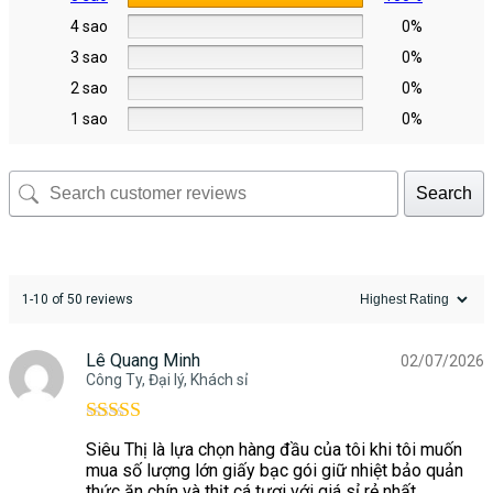
4 sao
0%
3 sao
0%
2 sao
0%
1 sao
0%
Search
1-10 of 50 reviews
Lê Quang Minh
02/07/2026
Công Ty, Đại lý, Khách sỉ
Được xếp
Siêu Thị là lựa chọn hàng đầu của tôi khi tôi muốn
hạng
5
5 sao
mua số lượng lớn giấy bạc gói giữ nhiệt bảo quản
thức ăn chín và thịt cá tươi với giá sỉ rẻ nhất.