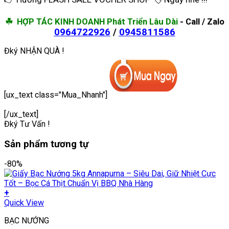
☘ HỢP TÁC KINH DOANH Phát Triển Lâu Dài
-
Call / Zalo
0964722926
/
0945811586
Đký NHẬN QUÀ !
[ux_text class="Mua_Nhanh"]
[/ux_text]
Đký Tư Vấn !
Sản phẩm tương tự
-80%
+
Quick View
BẠC NƯỚNG