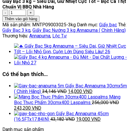
Giấy Bạc 3 kg – Siêu Dai, Giữ Nhiệt Cực Tốt – Bọc Cá Thịt
Chuẩn Vị BBQ Nhà Hàng
Giấy
Bạc
Thêm vào giỏ hàng
3
Mã sản phẩm:
MNTP09003025-3kg
Danh mục:
Giấy bạc
Thẻ:
kg
Giấy Bạc 3 kg
,
Giấy Bạc Nướng 3 kg Annapurna ( Chính Hãng)
–
Thương hiệu:
Annapurna
,
Lộc Tự
Siêu
Dai,
Giữ
Nhiệt
Cực
Tốt
–
Có thể bạn thích…
Bọc
Cá
Giấy Bạc Annapurna 30cmx5m
Thịt
Giá
Giá
( Chính Hãng)
34,146
VND
14,000
VND
Chuẩn
gốc
hiện
Màng
Vị
là:
tại
Bọc Thực Phẩm 30cmx400 Laspalms
256,000
VND
BBQ
Giá
Giá
34,146 VND.
là:
243,200
VND
Nhà
gốc
hiện
14,000 VND.
Giấy Bạc Annapurna 45cm
Hàng
là:
tại
Giá
Giá
(16.5FTx17.84IN)
43,182
VND
19,000
VND
số
256,000 VND.
là:
gốc
hiện
lượng
Danh mục sản phẩm
243,200 VND.
là:
tại