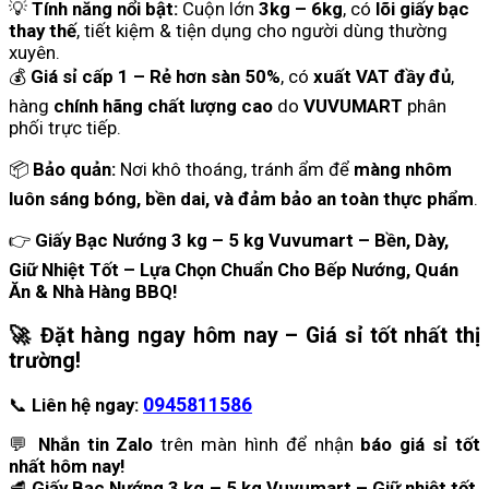
💡
Tính năng nổi bật:
Cuộn lớn
3kg – 6kg
, có
lõi giấy bạc
thay thế
, tiết kiệm & tiện dụng cho người dùng thường
xuyên.
💰
Giá sỉ cấp 1 – Rẻ hơn sàn 50%
, có
xuất VAT đầy đủ
,
hàng
chính hãng chất lượng cao
do
VUVUMART
phân
phối trực tiếp.
📦
Bảo quản:
Nơi khô thoáng, tránh ẩm để
màng nhôm
luôn sáng bóng, bền dai, và đảm bảo an toàn thực phẩm
.
👉
Giấy Bạc Nướng 3 kg – 5 kg Vuvumart – Bền, Dày,
Giữ Nhiệt Tốt – Lựa Chọn Chuẩn Cho Bếp Nướng, Quán
Ăn & Nhà Hàng BBQ!
🚀
Đặt hàng ngay hôm nay – Giá sỉ tốt nhất thị
trường!
📞
Liên hệ ngay:
0945811586
💬
Nhắn tin Zalo
trên màn hình để nhận
báo giá sỉ tốt
nhất hôm nay!
🥩
Giấy Bạc Nướng 3 kg – 5 kg Vuvumart – Giữ nhiệt tốt,