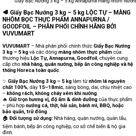
Giấy Bạc Nướng 3 kg – 5 kg Annapurna màng nhôm Nướng 
🥩
Giấy Bạc Nướng 3 kg – 5 kg LỘC TỰ – MÀNG
NHÔM BỌC THỰC PHẨM ANNAPURNA /
GOODFOIL – PHÂN PHỐI CHÍNH HÃNG BỞI
VUVUMART
VUVUMART
– Nhà phân phối chính thức
Giấy Bạc Nướng
3 kg – 5 kg
và các dòng
màng nhôm thực phẩm
của
thương hiệu
Lộc Tự, Annapurna, Goodfoil
, chuyên cung
cấp cho
nhà hàng, quán nướng, bếp ăn công nghiệp và hệ
thống Horeca toàn quốc
.
✨
Giấy Bạc Nướng 3 kg – 5 kg
làm từ
nhôm lá nguyên
chất 100%
, dày
15–18mic
, sáng bóng, dai, chịu nhiệt cao
–
không rách, không cháy xém khi nướng
.
🔥
Giữ trọn hương vị, độ ẩm & dinh dưỡng
của thực phẩm
– phù hợp
nướng cá, thịt, hải sản, bánh mì, BBQ, hoặc
bảo quản, trữ đông
.
🏠
Đối tượng sử dụng:
Nhà hàng, quán nướng, quán lẩu,
tiệm bánh, bếp ăn công nghiệp, cơ sở chế biến & hộ gia
đình.