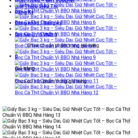
QUÀ TẶNG – Gift Voucher
Giới Thiệu Siêu Thị
Đăng Ký
Đăng nhập / Đăng ký
Giỏ hàng /
0
VND
0
Chưa có sản phẩm trong giỏ hàng.
0
Giỏ hàng
Chưa có sản phẩm trong giỏ hàng.