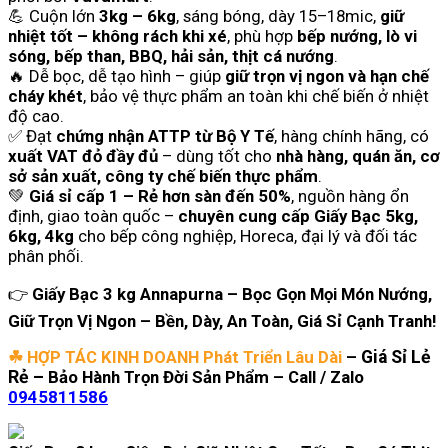
💪 Cuộn lớn
3kg – 6kg
, sáng bóng, dày 15–18mic,
giữ
nhiệt tốt – không rách khi xé
, phù hợp
bếp nướng, lò vi
sóng, bếp than, BBQ, hải sản, thịt cá nướng
.
🔥 Dễ bọc, dễ tạo hình – giúp
giữ trọn vị ngon và hạn chế
cháy khét
, bảo vệ thực phẩm an toàn khi chế biến ở nhiệt
độ cao.
✅ Đạt
chứng nhận ATTP từ Bộ Y Tế
, hàng chính hãng, có
xuất VAT đỏ đầy đủ
– dùng tốt cho
nhà hàng, quán ăn, cơ
sở sản xuất, công ty chế biến thực phẩm
.
💚
Giá sỉ cấp 1 – Rẻ hơn sàn đến 50%
, nguồn hàng ổn
định, giao toàn quốc –
chuyên cung cấp Giấy Bạc 5kg,
6kg, 4kg
cho bếp công nghiệp, Horeca, đại lý và đối tác
phân phối.
👉
Giấy Bạc 3 kg Annapurna – Bọc Gọn Mọi Món Nướng,
Giữ Trọn Vị Ngon – Bền, Dày, An Toàn, Giá Sỉ Cạnh Tranh!
☘ HỢP TÁC KINH DOANH Phát Triển Lâu Dài
–
Giá Sỉ Lẻ
Rẻ –
Bảo Hành Trọn Đời Sản Phẩm –
Call / Zalo
0945811586