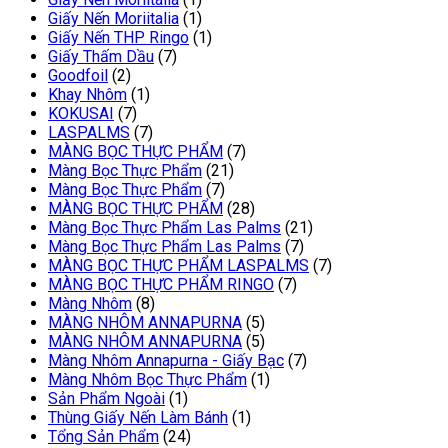
Giấy Nến Moriitalia
(1)
Giấy Nến THP Ringo
(1)
Giấy Thấm Dầu
(7)
Goodfoil
(2)
Khay Nhôm
(1)
KOKUSAI
(7)
LASPALMS
(7)
MÀNG BỌC THỰC PHẨM
(7)
Màng Bọc Thực Phẩm
(21)
Màng Bọc Thực Phẩm
(7)
MÀNG BỌC THỰC PHẨM
(28)
Màng Bọc Thực Phẩm Las Palms
(21)
Màng Bọc Thực Phẩm Las Palms
(7)
MÀNG BỌC THỰC PHẨM LASPALMS
(7)
MÀNG BỌC THỰC PHẨM RINGO
(7)
Màng Nhôm
(8)
MÀNG NHÔM ANNAPURNA
(5)
MÀNG NHÔM ANNAPURNA
(5)
Màng Nhôm Annapurna - Giấy Bạc
(7)
Màng Nhôm Bọc Thực Phẩm
(1)
Sản Phẩm Ngoài
(1)
Thùng Giấy Nến Làm Bánh
(1)
Tổng Sản Phẩm
(24)