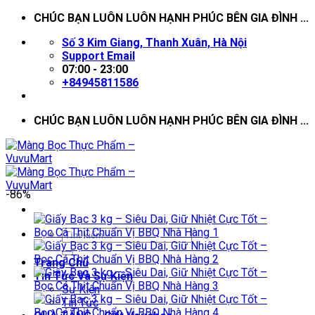
Skip
CHÚC BẠN LUÔN LUÔN HẠNH PHÚC BÊN GIA ĐÌNH ...
to
Số 3 Kim Giang, Thanh Xuân, Hà Nội
content
Support Email
07:00 - 23:00
+84945811586
CHÚC BẠN LUÔN LUÔN HẠNH PHÚC BÊN GIA ĐÌNH ...
-86%
Trang Chủ
Tin Tức Và Sự Kiện
Sự Kiện
Tin Tức