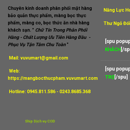
Chuyên kinh doanh phân phối mặt hàng
Năng Lực H
bảo quản thực phẩm, màng bọc thực
phẩm, màng co, bọc thức ăn nhà hàng
Thư Ngỏ Đối
khách sạn. "
Chữ Tín Trong Phân Phối
Hàng - Chất Lượng Ưu Tiên Hàng Đầu -
[spu popu
Phục Vụ Tận Tâm Chu Toàn
"
[/sp
KHÁCH
Mail:
vuvumart@gmail.com
[spu popu
Web:
[/spu]
TRỢ
https://mangbocthucpham.vuvumart.com
Hotline: 0945.811.586 - 0243.8685.368
Ship Dịch vụ COD