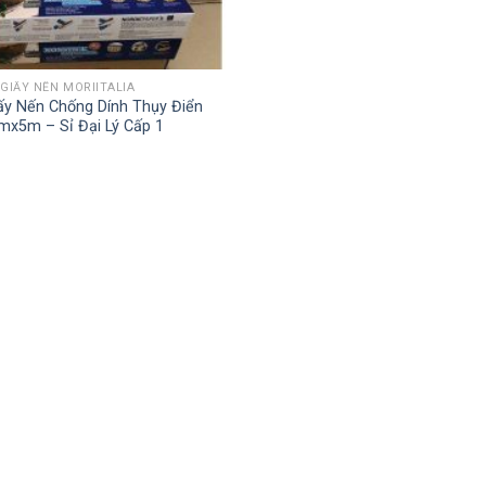
GIẤY NẾN MORIITALIA
ấy Nến Chống Dính Thụy Điển
mx5m – Sỉ Đại Lý Cấp 1