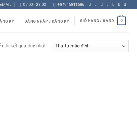
 EMAIL
07:00 - 23:00
+84945811586
0
GIỎ HÀNG /
0
VND
ĂNG KÝ
ĐĂNG NHẬP / ĐĂNG KÝ
n thị kết quả duy nhất