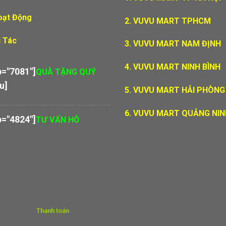
oạt Động
2. VUVU MART TPHCM
 Tác
3. VUVU MART NAM ĐỊNH
4. VUVU MART NINH BÌNH
p="7081"]
QUÀ TẶNG QUÝ
u]
5. VUVU MART HẢI PHÒNG
6. VUVU MART QUẢNG NIN
p="4824"]
TƯ VẤN HỖ
Thanh toán