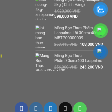
5kg ( Chính Hãng)
1,920,000
VND
Giá
Giá
598,000
VND
gốc
hiện
là:
tại
Màng Bọc Thực Phẩm
1,920,000 VND.
là:
Laspalms Lõi 30cmx400 -
598,000 VND.
MBTP00000009
Giá
Giá
263,415
VND
108,000
VND
gốc
hiện
là:
tại
Màng Bọc Thực
H
263,415 VND.
là:
Phẩm 30cmx400 Laspalms
108,
Giá
Giá
256,000
VND
243,200
VND
gốc
hiện
là:
tại
256,000 VND.
là:
243,