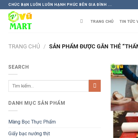
Skip
CHÚC BẠN LUÔN LUÔN HẠNH PHÚC BÊN GIA ĐÌNH ...
to
content
TRANG CHỦ
TIN TỨC 
TRANG CHỦ
/
SẢN PHẨM ĐƯỢC GẮN THẺ “THẤ
SEARCH
DANH MỤC SẢN PHẨM
Màng Bọc Thực Phẩm
Giấy bạc nướng thịt