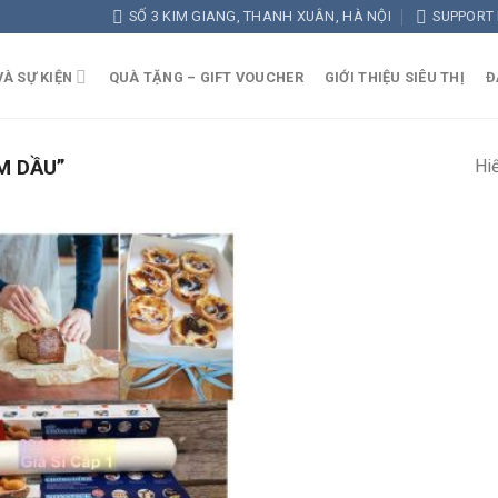
SỐ 3 KIM GIANG, THANH XUÂN, HÀ NỘI
SUPPORT
VÀ SỰ KIỆN
QUÀ TẶNG – GIFT VOUCHER
GIỚI THIỆU SIÊU THỊ
Đ
Hiể
M DẦU”