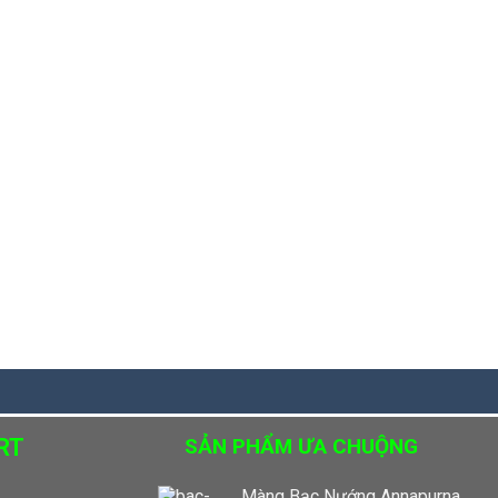
RT
SẢN PHẨM ƯA CHUỘNG
Màng Bạc Nướng Annapurna