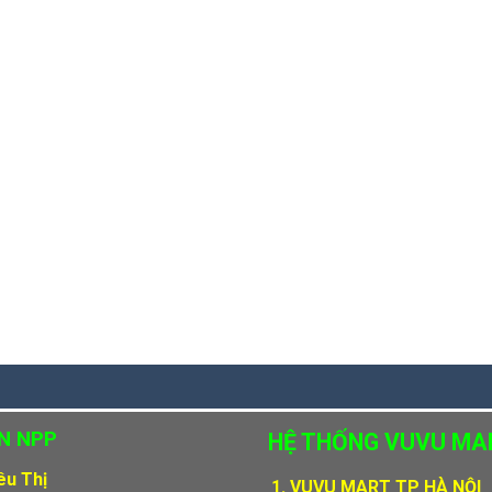
N NPP
HỆ THỐNG VUVU MA
iêu Thị
1.
VUVU MART TP HÀ NỘI