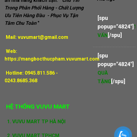
ăn nhà hàng khách sạn. "
Chữ Tín
Trong Phân Phối Hàng - Chất Lượng
Ưu Tiên Hàng Đầu - Phục Vụ Tận
[spu
Tâm Chu Toàn
"
popup="4824"]
[/spu]
VẤN
Mail:
vuvumart@gmail.com
Web:
[spu
https://mangbocthucpham.vuvumart.com
popup="4824"]
Hotline: 0945.811.586 -
QUÀ
0243.8685.368
[/spu]
TẶNG
HỆ THỐNG VUVU MART
1.
VUVU MART TP HÀ NỘI
2. VUVU MART TPHCM