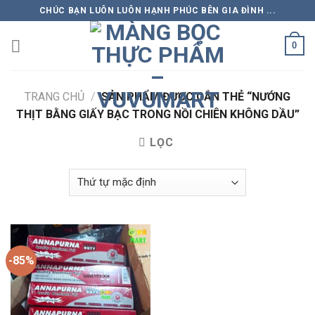
Skip
CHÚC BẠN LUÔN LUÔN HẠNH PHÚC BÊN GIA ĐÌNH ...
to
content
0
TRANG CHỦ
/
SẢN PHẨM ĐƯỢC GẮN THẺ “NƯỚNG
THỊT BẰNG GIẤY BẠC TRONG NỒI CHIÊN KHÔNG DẦU”
LỌC
-85%