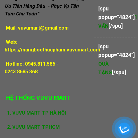
Ưu Tiên Hàng Đầu - Phục Vụ Tận
[spu
Tâm Chu Toàn
"
popup="4824"]
[/spu]
VẤN
Mail:
vuvumart@gmail.com
Web:
[spu
https://mangbocthucpham.vuvumart.com
popup="4824"]
Hotline: 0945.811.586 -
QUÀ
0243.8685.368
[/spu]
TẶNG
HỆ THỐNG VUVU MART
1.
VUVU MART TP HÀ NỘI
2. VUVU MART TPHCM