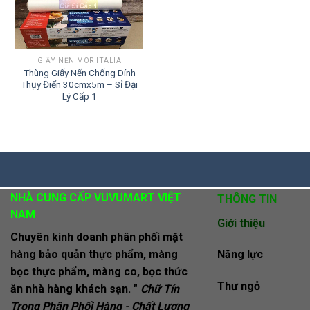
GIẤY NẾN MORIITALIA
Thùng Giấy Nến Chống Dính
Thụy Điển 30cmx5m – Sỉ Đại
Lý Cấp 1
NHÀ CUNG CẤP VUVUMART VIỆT
THÔNG TIN
NAM
Giới thiệu
Chuyên kinh doanh phân phối mặt
hàng bảo quản thực phẩm, màng
Năng lực
bọc thực phẩm, màng co, bọc thức
Thư ngỏ
ăn nhà hàng khách sạn. "
Chữ Tín
Trong Phân Phối Hàng - Chất Lượng