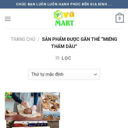
Skip
CHÚC BẠN LUÔN LUÔN HẠNH PHÚC BÊN GIA ĐÌNH ...
to
content
0
TRANG CHỦ
/
SẢN PHẨM ĐƯỢC GẮN THẺ “MIẾNG
THẤM DẦU”
LỌC