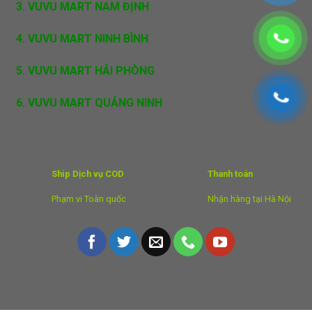
3. VUVU MART NAM ĐỊNH
4. VUVU MART NINH BÌNH
5. VUVU MART HẢI PHÒNG
6. VUVU MART QUẢNG NINH
Ship Dịch vụ COD
Thanh toán
Phạm vi Toàn quốc
Nhận hàng tại Hà Nội