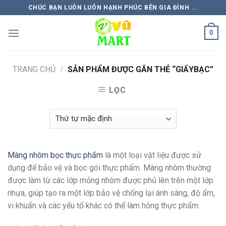
Skip
CHÚC BẠN LUÔN LUÔN HẠNH PHÚC BÊN GIA ĐÌNH ...
to
content
0
TRANG CHỦ
/
SẢN PHẨM ĐƯỢC GẮN THẺ “GIẤYBẠC”
LỌC
Màng nhôm bọc thực phẩm
là một loại vật liệu được sử
dụng để bảo vệ và bọc gói thực phẩm. Màng nhôm thường
được làm từ các lớp mỏng nhôm được phủ lên trên một lớp
nhựa, giúp tạo ra một lớp bảo vệ chống lại ánh sáng, độ ẩm,
vi khuẩn và các yếu tố khác có thể làm hỏng thực phẩm.