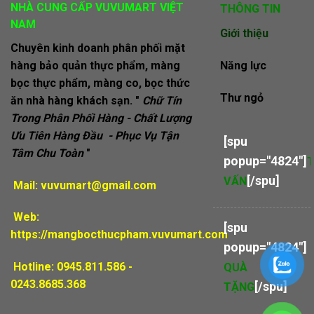
NHÀ CUNG CẤP VUVUMART VIỆT
THÔNG TIN
NAM
Giới thiệu
Chuyên kinh doanh phân phối mặt
hàng bảo quản thực phẩm, màng
Năng lực
bọc thực phẩm, màng co, bọc thức
Thư ngỏ
ăn nhà hàng khách sạn. "
Chữ Tín
Trong Phân Phối Hàng - Chất Lượng
Ưu Tiên Hàng Đầu - Phục Vụ Tận
[spu
Tâm Chu Toàn
"
popup="4824"]
[/spu]
VẤN
Mail:
vuvumart@gmail.com
Web:
[spu
https://mangbocthucpham.vuvumart.com
popup="4824"]
Hotline: 0945.811.586 -
QUÀ
0243.8685.368
[/spu]
TẶNG