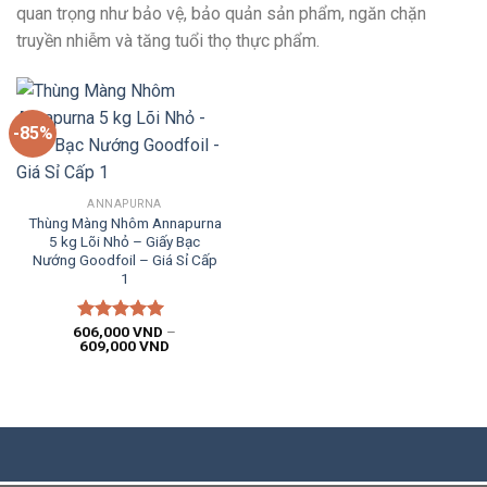
quan trọng như bảo vệ, bảo quản sản phẩm, ngăn chặn
truyền nhiễm và tăng tuổi thọ thực phẩm.
-85%
ANNAPURNA
Thùng Màng Nhôm Annapurna
5 kg Lõi Nhỏ – Giấy Bạc
Nướng Goodfoil – Giá Sỉ Cấp
1
606,000
VND
–
Được xếp
609,000
VND
hạng
5.00
5
sao