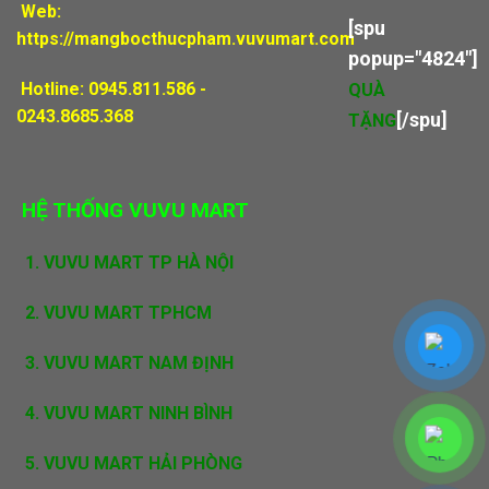
Web:
[spu
https://mangbocthucpham.vuvumart.com
popup="4824"]
Hotline: 0945.811.586 -
QUÀ
0243.8685.368
[/spu]
TẶNG
HỆ THỐNG VUVU MART
1.
VUVU MART TP HÀ NỘI
2. VUVU MART TPHCM
3. VUVU MART NAM ĐỊNH
4. VUVU MART NINH BÌNH
5. VUVU MART HẢI PHÒNG