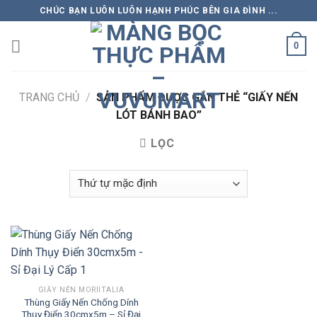
Skip
CHÚC BẠN LUÔN LUÔN HẠNH PHÚC BÊN GIA ĐÌNH ...
to
content
0
TRANG CHỦ
/
SẢN PHẨM ĐƯỢC GẮN THẺ “GIẤY NẾN
LÓT BÁNH BAO”
LỌC
GIẤY NẾN MORIITALIA
Thùng Giấy Nến Chống Dính
Thụy Điển 30cmx5m – Sỉ Đại