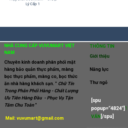
Lý Cấp 1
NHÀ CUNG CẤP VUVUMART VIỆT
THÔNG TIN
NAM
Giới thiệu
Chuyên kinh doanh phân phối mặt
hàng bảo quản thực phẩm, màng
Năng lực
bọc thực phẩm, màng co, bọc thức
Thư ngỏ
ăn nhà hàng khách sạn. "
Chữ Tín
Trong Phân Phối Hàng - Chất Lượng
Ưu Tiên Hàng Đầu - Phục Vụ Tận
[spu
Tâm Chu Toàn
"
popup="4824"]
[/spu]
VẤN
Mail:
vuvumart@gmail.com