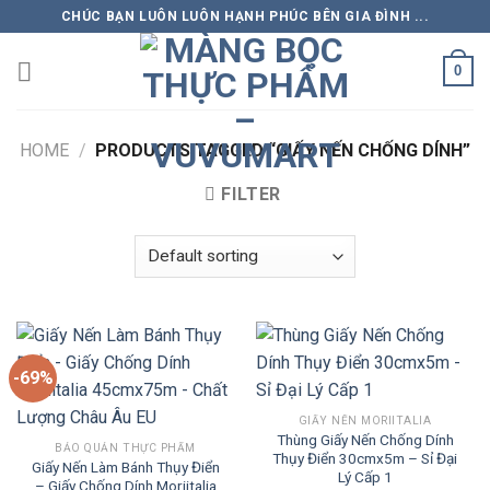
Skip
CHÚC BẠN LUÔN LUÔN HẠNH PHÚC BÊN GIA ĐÌNH ...
to
content
0
HOME
/
PRODUCTS TAGGED “GIẤY NẾN CHỐNG DÍNH”
FILTER
-69%
GIẤY NẾN MORIITALIA
Thùng Giấy Nến Chống Dính
BẢO QUẢN THỰC PHẨM
Thụy Điển 30cmx5m – Sỉ Đại
Giấy Nến Làm Bánh Thụy Điển
Lý Cấp 1
– Giấy Chống Dính Moriitalia