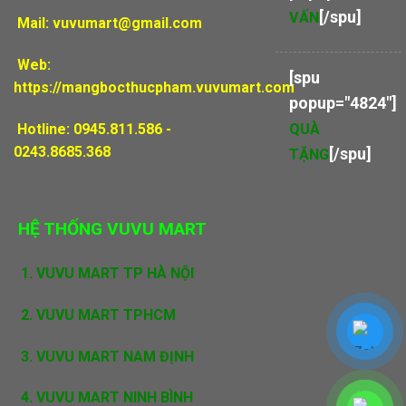
[/spu]
VẤN
Mail:
vuvumart@gmail.com
Web:
[spu
https://mangbocthucpham.vuvumart.com
popup="4824"]
Hotline: 0945.811.586 -
QUÀ
0243.8685.368
[/spu]
TẶNG
HỆ THỐNG VUVU MART
1.
VUVU MART TP HÀ NỘI
2. VUVU MART TPHCM
3. VUVU MART NAM ĐỊNH
4. VUVU MART NINH BÌNH