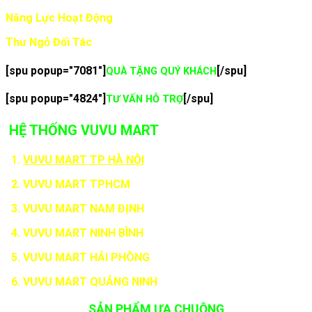
Năng Lực Hoạt Động
Thư Ngỏ Đối Tác
[spu popup="7081"]
[/spu]
QUÀ TẶNG QUÝ KHÁCH
[spu popup="4824"]
[/spu]
TƯ VẤN HỖ TRỢ
HỆ THỐNG VUVU MART
1.
VUVU MART TP HÀ NỘI
2. VUVU MART TPHCM
3. VUVU MART NAM ĐỊNH
4. VUVU MART NINH BÌNH
5. VUVU MART HẢI PHÒNG
6. VUVU MART QUẢNG NINH
SẢN PHẨM ƯA CHUỘNG