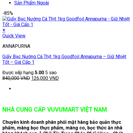
Sản Phẩm Ngoài
-85%
+
Quick View
ANNAPURNA
Giấy Bạc Nướng Cá Thịt 1kg Goodfoil Annapurna – Giữ Nhiệt
Tốt – Giá Cấp 1
Được xếp hạng
5.00
5 sao
Giá
Giá
840,000
VND
126,000
VND
gốc
hiện
là:
tại
840,000 VND.
là:
126,000 VND.
NHÀ CUNG CẤP VUVUMART VIỆT NAM
Chuyên kinh doanh phân phối mặt hàng bảo quản thực
phẩm, màng bọc thực phẩm, màng co, bọc thức ăn nhà