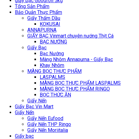
giấy bạc Goodfoil 5kg
Tổng Sản Phẩm
Bảo Quản Thực Phẩm
Giấy Thấm Dầu
KOKUSAI
ANNAPURNA
GIẤY BẠC Vinmart chuyên nướng Thịt Cá
BẠC NƯỚNG
Giấy Bạc
Bạc Nướng
Màng Nhôm Annapurna - Giấy Bạc
Khay Nhôm
MÀNG BỌC THỰC PHẨM
LASPALMS
MÀNG BỌC THỰC PHẨM LASPALMS
MÀNG BỌC THỰC PHẨM RINGO
BỌC THỨC ĂN
Giấy Nến
Giấy Bạc Vin Mart
Giấy Nến
Giấy Nến Eufood
Giấy Nến THP Ringo
Giấy Nến Moriitalia
Giấy bạc