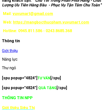
hàng khách sạn. "
Chữ Tín Trong Phân Phối Hàng - Chất
Lượng Ưu Tiên Hàng Đầu - Phục Vụ Tận Tâm Chu Toàn
"
Mail:
vuvumart@gmail.com
Web:
https://mangbocthucpham.vuvumart.com
Hotline: 0945.811.586 - 0243.8685.368
Thông tin
Giới thiệu
Năng lực
Thư ngỏ
[spu popup="4824"]
[/spu]
TƯ VẤN
[spu popup="4824"]
[/spu]
QUÀ TẶNG
THÔNG TIN NPP
Giới thiệu Siêu Thị