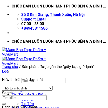
Skip
CHÚC BẠN LUÔN LUÔN HẠNH PHÚC BÊN GIA ĐÌNH ...
to
Số 3 Kim Giang, Thanh Xuân, Hà Nội
content
Support Email
07:00 - 23:00
+84945811586
CHÚC BẠN LUÔN LUÔN HẠNH PHÚC BÊN GIA ĐÌNH ...
Trang chủ
/
Sản phẩm được gắn thẻ “giấy bạc giữ lạnh”
Lọc
Hiển thị kết quả duy nhất
Trang Chủ
Search
Tin Tức Và Sự Kiện
Sự Kiện
Tin Tức
Danh Mục Sản Phẩm