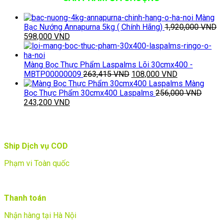
Màng
Bạc Nướng Annapurna 5kg ( Chính Hãng)
1,920,000
VND
Giá
Giá
598,000
VND
gốc
hiện
là:
tại
1,920,000 VND.
là:
Màng Bọc Thực Phẩm Laspalms Lõi 30cmx400 -
598,000 VND.
Giá
Giá
MBTP00000009
263,415
VND
108,000
VND
gốc
hiện
Màng
là:
tại
Bọc Thực Phẩm 30cmx400 Laspalms
256,000
VND
Giá
Giá
263,415 VND.
là:
243,200
VND
gốc
hiện
108,000 VND
là:
tại
256,000 VND.
là:
243,200 VND.
Ship Dịch vụ COD
Phạm vi Toàn quốc
Thanh toán
Nhận hàng tại Hà Nội