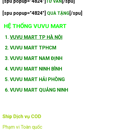
[spu popup="4824"]
[/spu]
TƯ VẤN
[spu popup="4824"]
[/spu]
QUÀ TẶNG
HỆ THỐNG VUVU MART
1.
VUVU MART TP HÀ NỘI
2. VUVU MART TPHCM
3. VUVU MART NAM ĐỊNH
4. VUVU MART NINH BÌNH
5. VUVU MART HẢI PHÒNG
6. VUVU MART QUẢNG NINH
Ship Dịch vụ COD
Phạm vi Toàn quốc